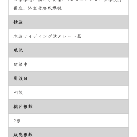
便座、浴室暖房乾燥機
構造
木造サイディング貼スレート葺
現況
建築中
引渡日
相談
総区棟数
2棟
販売棟数