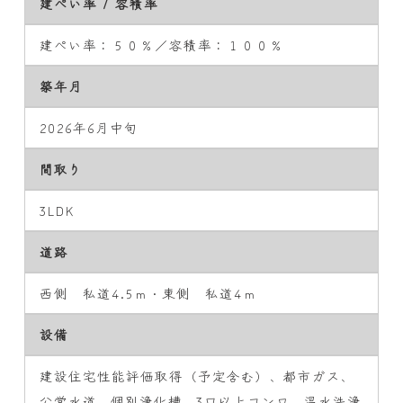
建ぺい率 / 容積率
建ぺい率：５０％／容積率：１００％
築年月
2026年6月中旬
間取り
3LDK
道路
西側 私道4.5ｍ・東側 私道4ｍ
設備
建設住宅性能評価取得（予定含む）、都市ガス、
公営水道、個別浄化槽、3口以上コンロ、温水洗浄