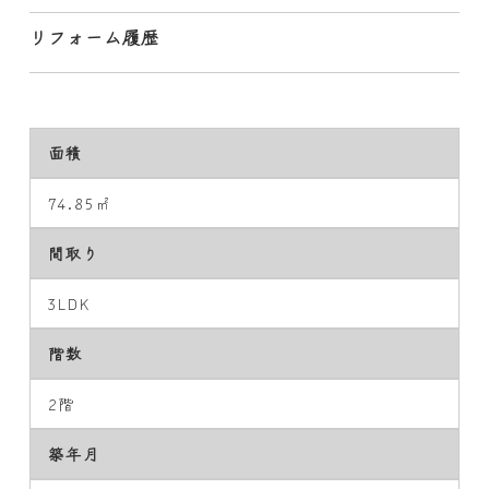
リフォーム履歴
面積
74.85㎡
間取り
3LDK
階数
2階
築年月