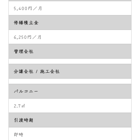
5,400円／月
修繕積立金
6,250円／月
管理会社
分譲会社 / 施工会社
バルコニー
2.7㎡
引渡時期
即時