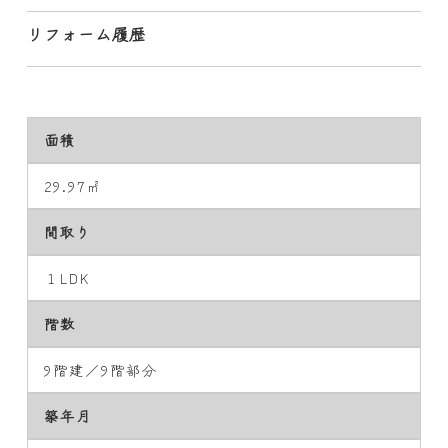
リフォーム履歴
面積
29.97㎡
間取り
１LDK
階数
9階建／9階部分
築年月