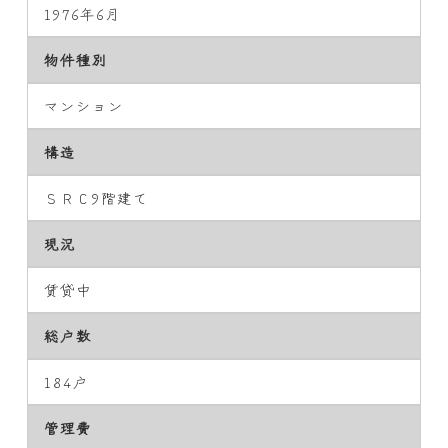
1976年6月
物件種別
マンション
構造
ＳＲＣ9階建て
現況
賃貸中
総戸数
184戸
管理費